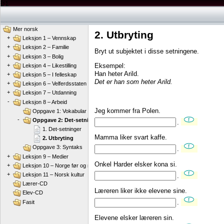
B1
Mer norsk
2. Utbryting
+
Leksjon 1 – Vennskap
+
Leksjon 2 – Familie
Bryt ut subjektet i disse setningene.
+
Leksjon 3 – Bolig
Eksempel:
+
Leksjon 4 – Likestilling
Han heter Arild.
+
Leksjon 5 – I felleskap
Det er han som heter Arild.
+
Leksjon 6 – Velferdsstaten
+
Leksjon 7 – Utdanning
-
Leksjon 8 – Arbeid
Jeg kommer fra Polen.
Oppgave 1: Vokabular
-
Oppgave 2: Det-setninger
.
1. Det-setninger
Mamma liker svart kaffe.
2. Utbryting
Oppgave 3: Syntaks
.
+
Leksjon 9 – Medier
Onkel Harder elsker kona si.
+
Leksjon 10 – Norge før og nå
+
Leksjon 11 – Norsk kultur
.
Lærer-CD
Læreren liker ikke elevene sine.
Elev-CD
.
Fasit
Elevene elsker læreren sin.