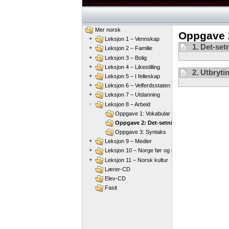
B1
Mer norsk
Oppgave 2
+
Leksjon 1 – Vennskap
1. Det-set
+
Leksjon 2 – Familie
+
Leksjon 3 – Bolig
+
Leksjon 4 – Likestilling
2. Utbryti
+
Leksjon 5 – I felleskap
+
Leksjon 6 – Velferdsstaten
+
Leksjon 7 – Utdanning
-
Leksjon 8 – Arbeid
Oppgave 1: Vokabular
Oppgave 2: Det-setninger
Oppgave 3: Syntaks
+
Leksjon 9 – Medier
+
Leksjon 10 – Norge før og nå
+
Leksjon 11 – Norsk kultur
Lærer-CD
Elev-CD
Fasit