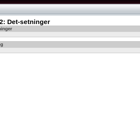
: Det-setninger
ninger
ng